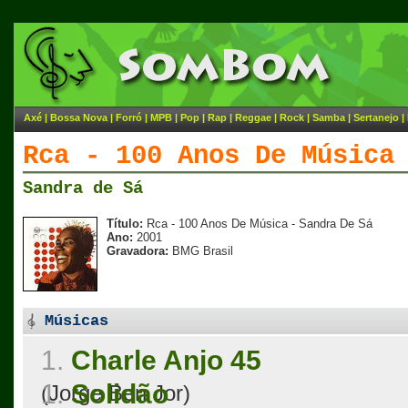
Axé
|
Bossa Nova
|
Forró
|
MPB
|
Pop
|
Rap
|
Reggae
|
Rock
|
Samba
|
Sertanejo
|
Rca - 100 Anos De Música
Sandra de Sá
Título:
Rca - 100 Anos De Música - Sandra De Sá
Ano:
2001
Gravadora:
BMG Brasil
Músicas
1.
Charle Anjo 45
1.
Solidão
(Jorge Ben Jor)