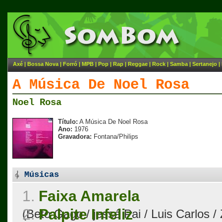
Axé
|
Bossa Nova
|
Forró
|
MPB
|
Pop
|
Rap
|
Reggae
|
Rock
|
Samba
|
Sertanejo
|
A Música De Noel Rosa
Noel Rosa
Título:
A Música De Noel Rosa
Ano:
1976
Gravadora:
Fontana/Philips
Músicas
1.
Faixa Amarela
2.
Palpite Infeliz
(Beto Gago / jessé Pai / Luis Carlos 