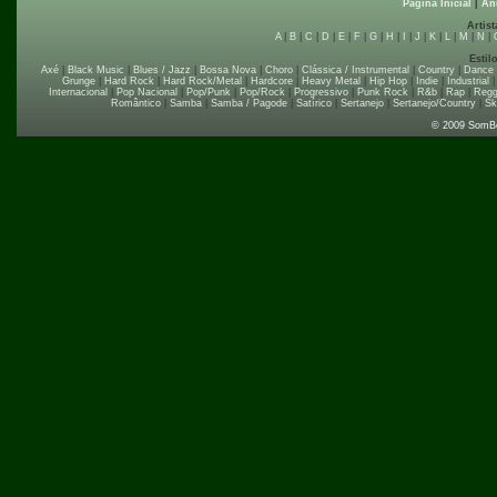
Página Inicial
|
An
Artist
A
|
B
|
C
|
D
|
E
|
F
|
G
|
H
|
I
|
J
|
K
|
L
|
M
|
N
|
Estil
Axé
|
Black Music
|
Blues / Jazz
|
Bossa Nova
|
Choro
|
Clássica / Instrumental
|
Country
|
Dance
Grunge
|
Hard Rock
|
Hard Rock/Metal
|
Hardcore
|
Heavy Metal
|
Hip Hop
|
Indie
|
Industrial
Internacional
|
Pop Nacional
|
Pop/Punk
|
Pop/Rock
|
Progressivo
|
Punk Rock
|
R&b
|
Rap
|
Regg
Romântico
|
Samba
|
Samba / Pagode
|
Satírico
|
Sertanejo
|
Sertanejo/Country
|
Sk
© 2009 SomB