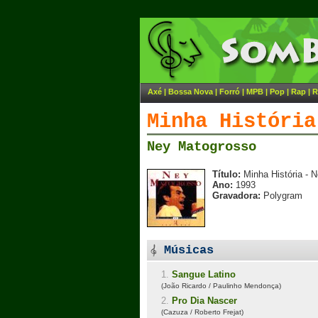
Axé
|
Bossa Nova
|
Forró
|
MPB
|
Pop
|
Rap
|
R
Minha História
Ney Matogrosso
Título:
Minha História - 
Ano:
1993
Gravadora:
Polygram
Músicas
1.
Sangue Latino
(João Ricardo / Paulinho Mendonça)
2.
Pro Dia Nascer
(Cazuza / Roberto Frejat)