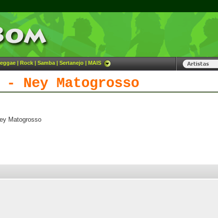
eggae
|
Rock
|
Samba
|
Sertanejo
|
MAIS
 - Ney Matogrosso
Ney Matogrosso