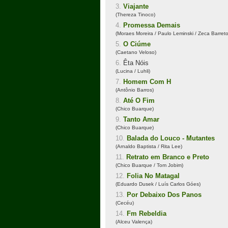
3.
Viajante
(Thereza Tinoco)
4.
Promessa Demais
(Moraes Moreira / Paulo Leminski / Zeca Barreto
5.
O Ciúme
(Caetano Veloso)
6.
Êta Nóis
(Lucina / Luhli)
7.
Homem Com H
(Antônio Barros)
8.
Até O Fim
(Chico Buarque)
9.
Tanto Amar
(Chico Buarque)
10.
Balada do Louco - Mutantes
(Arnaldo Baptista / Rita Lee)
11.
Retrato em Branco e Preto
(Chico Buarque / Tom Jobim)
12.
Folia No Matagal
(Eduardo Dusek / Luís Carlos Góes)
13.
Por Debaixo Dos Panos
(Cecéu)
14.
Fm Rebeldia
(Alceu Valença)