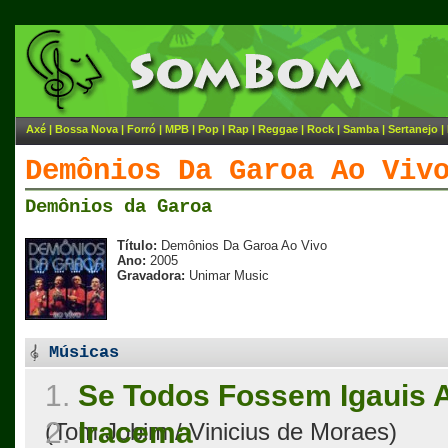
Axé
|
Bossa Nova
|
Forró
|
MPB
|
Pop
|
Rap
|
Reggae
|
Rock
|
Samba
|
Sertanejo
|
Demônios Da Garoa Ao Viv
Demônios da Garoa
Título:
Demônios Da Garoa Ao Vivo
Ano:
2005
Gravadora:
Unimar Music
Músicas
1.
Se Todos Fossem Igauis A
2.
Iracema
(Tom Jobim / Vinicius de Moraes)