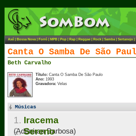
Axé
|
Bossa Nova
|
Forró
|
MPB
|
Pop
|
Rap
|
Reggae
|
Rock
|
Samba
|
Sertanejo
|
Canta O Samba De São Pau
Beth Carvalho
Título:
Canta O Samba De São Paulo
Ano:
1993
Gravadora:
Velas
Músicas
1.
Iracema
2.
Sereno
(Adoniran Barbosa)