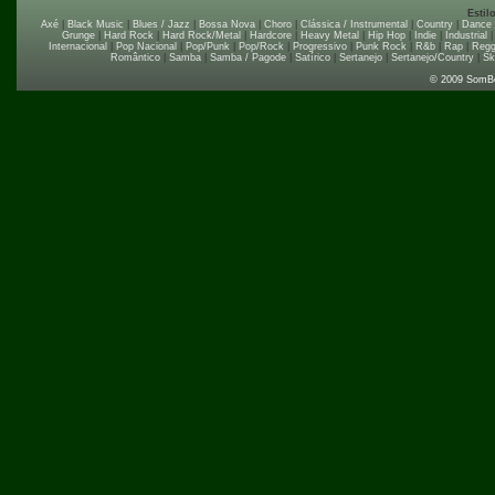
Estil
Axé
|
Black Music
|
Blues / Jazz
|
Bossa Nova
|
Choro
|
Clássica / Instrumental
|
Country
|
Dance
Grunge
|
Hard Rock
|
Hard Rock/Metal
|
Hardcore
|
Heavy Metal
|
Hip Hop
|
Indie
|
Industrial
Internacional
|
Pop Nacional
|
Pop/Punk
|
Pop/Rock
|
Progressivo
|
Punk Rock
|
R&b
|
Rap
|
Regg
Romântico
|
Samba
|
Samba / Pagode
|
Satírico
|
Sertanejo
|
Sertanejo/Country
|
Sk
© 2009 SomB