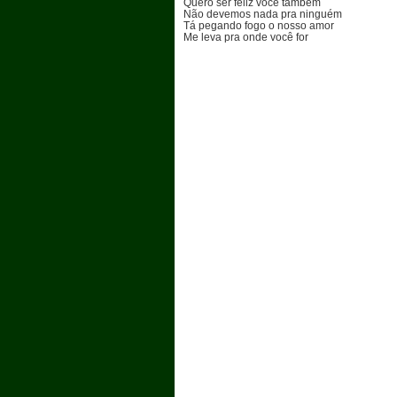
Quero ser feliz você também
Não devemos nada pra ninguém
Tá pegando fogo o nosso amor
Me leva pra onde você for