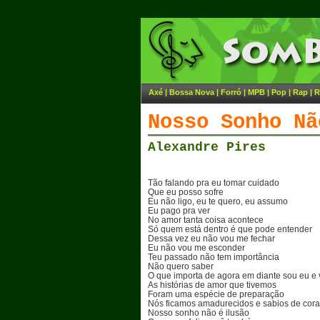
Axé
|
Bossa Nova
|
Forró
|
MPB
|
Pop
|
Rap
|
R
Nosso Sonho Nã
Alexandre Pires
Tão falando pra eu tomar cuidado
Que eu posso sofre
Eu não ligo, eu te quero, eu assumo
Eu pago pra ver
No amor tanta coisa acontece
Só quem está dentro é que pode entender
Dessa vez eu não vou me fechar
Eu não vou me esconder
Teu passado não tem importância
Não quero saber
O que importa de agora em diante sou eu e
As histórias de amor que tivemos
Foram uma espécie de preparação
Nós ficamos amadurecidos e sabios de cor
Nosso sonho não é ilusão