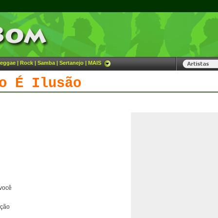
eggae
|
Rock
|
Samba
|
Sertanejo
|
MAIS
o É Ilusão
 você
ação