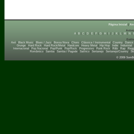
Página Inicial
|
An
Artist
A
|
B
|
C
|
D
|
E
|
F
|
G
|
H
|
I
|
J
|
K
|
L
|
M
|
N
|
Estil
Axé
|
Black Music
|
Blues / Jazz
|
Bossa Nova
|
Choro
|
Clássica / Instrumental
|
Country
|
Dance
Grunge
|
Hard Rock
|
Hard Rock/Metal
|
Hardcore
|
Heavy Metal
|
Hip Hop
|
Indie
|
Industrial
Internacional
|
Pop Nacional
|
Pop/Punk
|
Pop/Rock
|
Progressivo
|
Punk Rock
|
R&b
|
Rap
|
Regg
Romântico
|
Samba
|
Samba / Pagode
|
Satírico
|
Sertanejo
|
Sertanejo/Country
|
Sk
© 2009 SomB