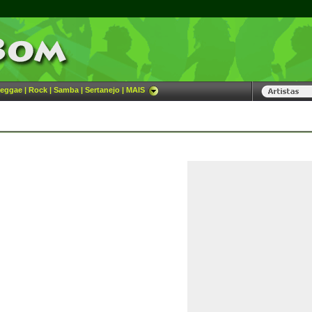
eggae
|
Rock
|
Samba
|
Sertanejo
|
MAIS