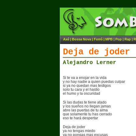
Axé
|
Bossa Nova
|
Forró
|
MPB
|
Pop
|
Rap
|
R
Deja de joder
Alejandro Lerner
Si te va a enojar en la vida
y no hay nadie a quien puedas culpar
si ya no quedan mas testigos
solo tu cara y el hastío
el humo y la oscuridad
Si las dudas te tiene atado
y los sueños no llegan jamas
abre las puertas de tu alma
que solamente tu has cerrado
eso te hará despertar
Deja de joder
ya no tengas miedo
ya no pongas mas excusas