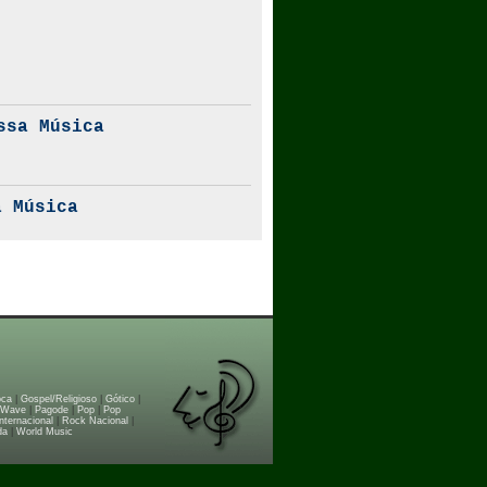
ssa Música
 Música
oca
|
Gospel/Religioso
|
Gótico
|
 Wave
|
Pagode
|
Pop
|
Pop
nternacional
|
Rock Nacional
|
da
|
World Music