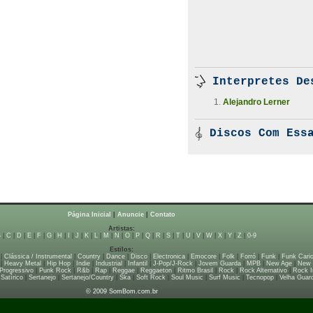
Interpretes De
Alejandro Lerner
Discos Com Essa
Página Inicial
|
Anuncie
|
Contato
Artistas:
B
|
C
|
D
|
E
|
F
|
G
|
H
|
I
|
J
|
K
|
L
|
M
|
N
|
O
|
P
|
Q
|
R
|
S
|
T
|
U
|
V
|
W
|
X
|
Y
|
Z
|
0-9
Estilos:
|
Clássica / Instrumental
|
Country
|
Dance
|
Disco
|
Electronica
|
Emocore
|
Folk
|
Forró
|
Funk
|
Funk Cari
|
Heavy Metal
|
Hip Hop
|
Indie
|
Industrial
|
Infantil
|
J-Pop/J-Rock
|
Jovem Guarda
|
MPB
|
New Age
|
New
Progressivo
|
Punk Rock
|
R&b
|
Rap
|
Reggae
|
Reggaeton
|
Ritmo Brasil
|
Rock
|
Rock Alternativo
|
Rock I
|
Satírico
|
Sertanejo
|
Sertanejo/Country
|
Ska
|
Soft Rock
|
Soul Music
|
Surf Music
|
Tecnopop
|
Velha Guar
© 2009 SomBom.com.br