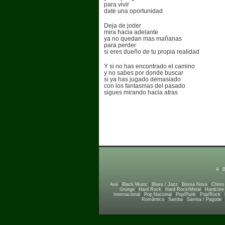
para vivir
date una oportunidad
Deja de joder
mira hacia adelante
ya no quedan mas mañanas
para perder
si eres dueño de tu propia realidad
Y si no has encontrado el camino
y no sabes por donde buscar
si ya has jugado demasiado
con los fantasmas del pasado
sigues mirando hacia atras
A
|
Axé
|
Black Music
|
Blues / Jazz
|
Bossa Nova
|
Choro
Grunge
|
Hard Rock
|
Hard Rock/Metal
|
Hardcore
Internacional
|
Pop Nacional
|
Pop/Punk
|
Pop/Rock
|
Romântico
|
Samba
|
Samba / Pagode