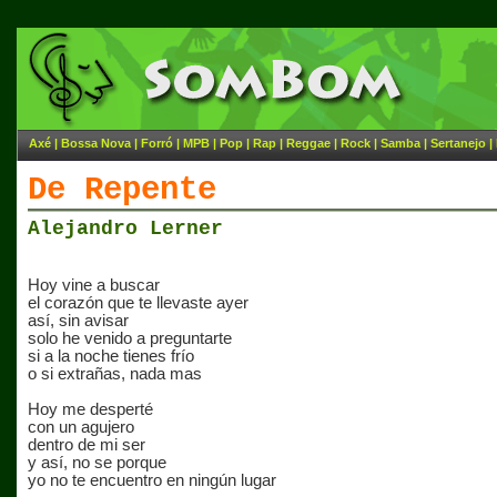
Axé
|
Bossa Nova
|
Forró
|
MPB
|
Pop
|
Rap
|
Reggae
|
Rock
|
Samba
|
Sertanejo
|
De Repente
Alejandro Lerner
Hoy vine a buscar
el corazón que te llevaste ayer
así, sin avisar
solo he venido a preguntarte
si a la noche tienes frío
o si extrañas, nada mas
Hoy me desperté
con un agujero
dentro de mi ser
y así, no se porque
yo no te encuentro en ningún lugar