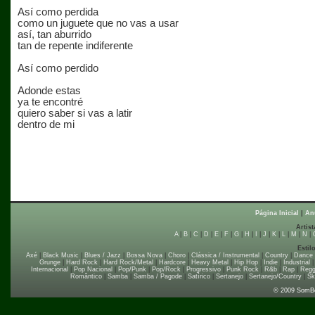
Así como perdida
como un juguete que no vas a usar
así, tan aburrido
tan de repente indiferente
Así como perdido
Adonde estas
ya te encontré
quiero saber si vas a latir
dentro de mi
Página Inicial
|
An
Artist
A
|
B
|
C
|
D
|
E
|
F
|
G
|
H
|
I
|
J
|
K
|
L
|
M
|
N
|
Estil
Axé
|
Black Music
|
Blues / Jazz
|
Bossa Nova
|
Choro
|
Clássica / Instrumental
|
Country
|
Dance
Grunge
|
Hard Rock
|
Hard Rock/Metal
|
Hardcore
|
Heavy Metal
|
Hip Hop
|
Indie
|
Industrial
Internacional
|
Pop Nacional
|
Pop/Punk
|
Pop/Rock
|
Progressivo
|
Punk Rock
|
R&b
|
Rap
|
Regg
Romântico
|
Samba
|
Samba / Pagode
|
Satírico
|
Sertanejo
|
Sertanejo/Country
|
Sk
© 2009 SomB