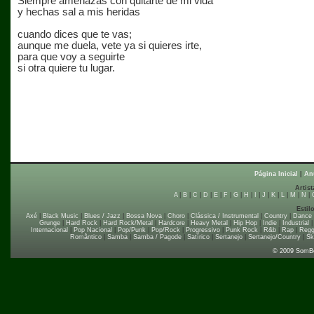
Siempre amenazas con quitarte de mi vida
y hechas sal a mis heridas
cuando dices que te vas;
aunque me duela, vete ya si quieres irte,
para que voy a seguirte
si otra quiere tu lugar.
Página Inicial
|
An
Artist
A
|
B
|
C
|
D
|
E
|
F
|
G
|
H
|
I
|
J
|
K
|
L
|
M
|
N
|
Estil
Axé
|
Black Music
|
Blues / Jazz
|
Bossa Nova
|
Choro
|
Clássica / Instrumental
|
Country
|
Dance
Grunge
|
Hard Rock
|
Hard Rock/Metal
|
Hardcore
|
Heavy Metal
|
Hip Hop
|
Indie
|
Industrial
Internacional
|
Pop Nacional
|
Pop/Punk
|
Pop/Rock
|
Progressivo
|
Punk Rock
|
R&b
|
Rap
|
Regg
Romântico
|
Samba
|
Samba / Pagode
|
Satírico
|
Sertanejo
|
Sertanejo/Country
|
Sk
© 2009 SomB