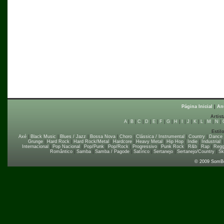
Página Inicial
|
An
Artist
A
|
B
|
C
|
D
|
E
|
F
|
G
|
H
|
I
|
J
|
K
|
L
|
M
|
N
|
Estil
Axé
|
Black Music
|
Blues / Jazz
|
Bossa Nova
|
Choro
|
Clássica / Instrumental
|
Country
|
Dance
Grunge
|
Hard Rock
|
Hard Rock/Metal
|
Hardcore
|
Heavy Metal
|
Hip Hop
|
Indie
|
Industrial
Internacional
|
Pop Nacional
|
Pop/Punk
|
Pop/Rock
|
Progressivo
|
Punk Rock
|
R&b
|
Rap
|
Regg
Romântico
|
Samba
|
Samba / Pagode
|
Satírico
|
Sertanejo
|
Sertanejo/Country
|
Sk
© 2009 SomB