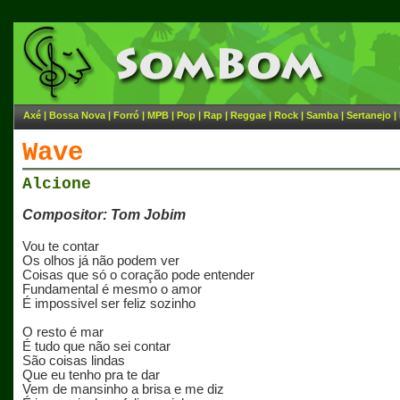
Axé
|
Bossa Nova
|
Forró
|
MPB
|
Pop
|
Rap
|
Reggae
|
Rock
|
Samba
|
Sertanejo
|
Wave
Alcione
Compositor: Tom Jobim
Vou te contar
Os olhos já não podem ver
Coisas que só o coração pode entender
Fundamental é mesmo o amor
É impossivel ser feliz sozinho
O resto é mar
É tudo que não sei contar
São coisas lindas
Que eu tenho pra te dar
Vem de mansinho a brisa e me diz