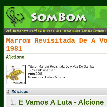
Axé
|
Bossa Nova
|
Forró
|
MPB
|
Pop
|
Rap
|
Reggae
|
Rock
|
Samba
|
Sertanejo
|
Marrom Revisitada De A V
1981
Alcione
Título:
Marrom Revisitada De A Voz Do Samba
1975 A Alcione 1981
Ano:
2006
Gravadora:
Dubas Música
Músicas
1.
E Vamos A Luta - Alcione