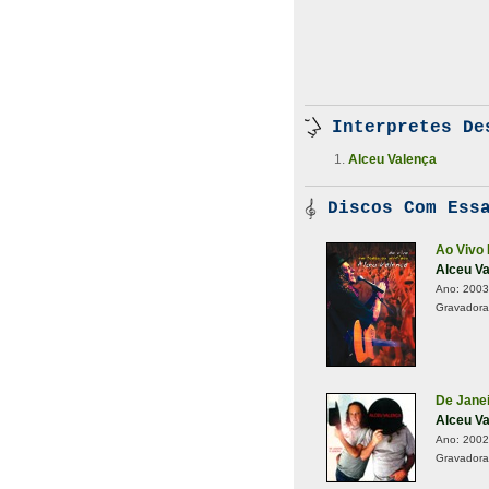
Interpretes De
Alceu Valença
Discos Com Essa
Ao Vivo
Alceu V
Ano:
2003
Gravadora
De Janei
Alceu V
Ano:
2002
Gravadora