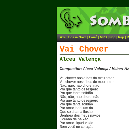
Axé
|
Bossa Nova
|
Forró
|
MPB
|
Pop
|
Rap
|
R
Vai Chover
Alceu Valença
Compositor: Alceu Valença / Hebert Az
Vai chover nos olhos do meu amor
Vai chover nos olhos do meu amor
Não, não, não chore, não
Pra que tanto desespero
Pra que tanta solidão
Não, não, não chore, não
Pra que tanto desespero
Pra que tanta solidão
Por amor, bebi um rio
Que se chama ilusão
Senhora dos meus navios
Oceano de paixão
Por amor, fiquei vazio
Sem você no coração