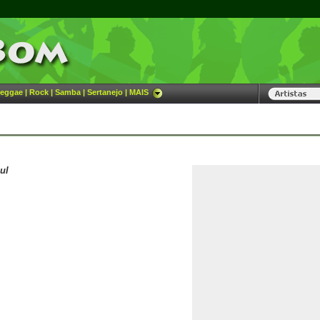
eggae
|
Rock
|
Samba
|
Sertanejo
|
MAIS
ul