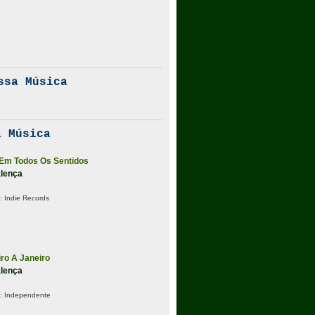
ssa Música
 Música
 Em Todos Os Sentidos
alença
:
Indie Records
ro A Janeiro
alença
:
Independente