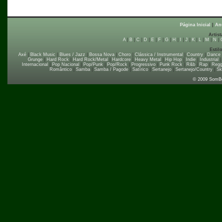
Página Inicial
|
An
Artist
A
|
B
|
C
|
D
|
E
|
F
|
G
|
H
|
I
|
J
|
K
|
L
|
M
|
N
|
Estil
Axé
|
Black Music
|
Blues / Jazz
|
Bossa Nova
|
Choro
|
Clássica / Instrumental
|
Country
|
Dance
Grunge
|
Hard Rock
|
Hard Rock/Metal
|
Hardcore
|
Heavy Metal
|
Hip Hop
|
Indie
|
Industrial
Internacional
|
Pop Nacional
|
Pop/Punk
|
Pop/Rock
|
Progressivo
|
Punk Rock
|
R&b
|
Rap
|
Regg
Romântico
|
Samba
|
Samba / Pagode
|
Satírico
|
Sertanejo
|
Sertanejo/Country
|
Sk
© 2009 SomB