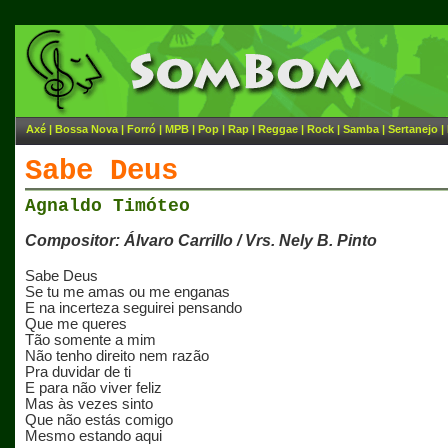
Axé
|
Bossa Nova
|
Forró
|
MPB
|
Pop
|
Rap
|
Reggae
|
Rock
|
Samba
|
Sertanejo
|
Sabe Deus
Agnaldo Timóteo
Compositor: Álvaro Carrillo / Vrs. Nely B. Pinto
Sabe Deus
Se tu me amas ou me enganas
E na incerteza seguirei pensando
Que me queres
Tão somente a mim
Não tenho direito nem razão
Pra duvidar de ti
E para não viver feliz
Mas às vezes sinto
Que não estás comigo
Mesmo estando aqui