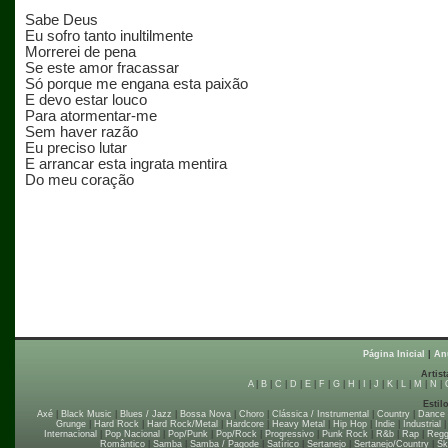
Sabe Deus
Eu sofro tanto inultilmente
Morrerei de pena
Se este amor fracassar
Só porque me engana esta paixão
E devo estar louco
Para atormentar-me
Sem haver razão
Eu preciso lutar
E arrancar esta ingrata mentira
Do meu coração
Página Inicial
|
An
Artist
A
|
B
|
C
|
D
|
E
|
F
|
G
|
H
|
I
|
J
|
K
|
L
|
M
|
N
|
Estil
Axé
|
Black Music
|
Blues / Jazz
|
Bossa Nova
|
Choro
|
Clássica / Instrumental
|
Country
|
Dance
Grunge
|
Hard Rock
|
Hard Rock/Metal
|
Hardcore
|
Heavy Metal
|
Hip Hop
|
Indie
|
Industrial
Internacional
|
Pop Nacional
|
Pop/Punk
|
Pop/Rock
|
Progressivo
|
Punk Rock
|
R&b
|
Rap
|
Regg
Romântico
|
Samba
|
Samba / Pagode
|
Satírico
|
Sertanejo
|
Sertanejo/Country
|
Sk