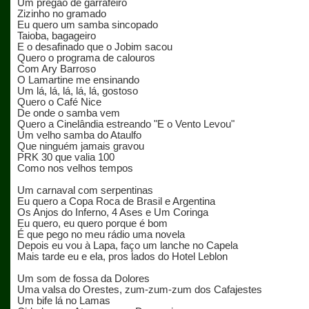
Um pregão de garrafeiro
Zizinho no gramado
Eu quero um samba sincopado
Taioba, bagageiro
E o desafinado que o Jobim sacou
Quero o programa de calouros
Com Ary Barroso
O Lamartine me ensinando
Um lá, lá, lá, lá, lá, gostoso
Quero o Café Nice
De onde o samba vem
Quero a Cinelândia estreando "E o Vento Levou"
Um velho samba do Ataulfo
Que ninguém jamais gravou
PRK 30 que valia 100
Como nos velhos tempos
Um carnaval com serpentinas
Eu quero a Copa Roca de Brasil e Argentina
Os Anjos do Inferno, 4 Ases e Um Coringa
Eu quero, eu quero porque é bom
É que pego no meu rádio uma novela
Depois eu vou à Lapa, faço um lanche no Capela
Mais tarde eu e ela, pros lados do Hotel Leblon
Um som de fossa da Dolores
Uma valsa do Orestes, zum-zum-zum dos Cafajestes
Um bife lá no Lamas