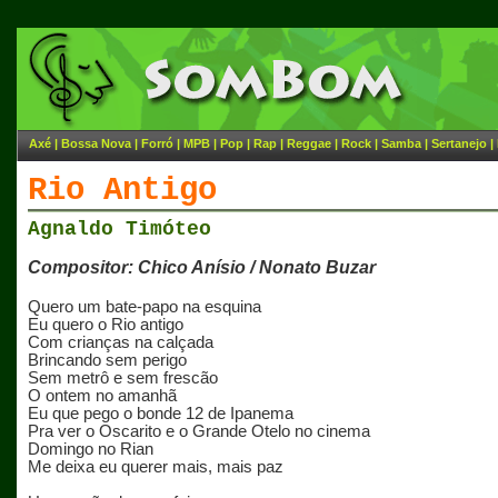
Axé
|
Bossa Nova
|
Forró
|
MPB
|
Pop
|
Rap
|
Reggae
|
Rock
|
Samba
|
Sertanejo
|
Rio Antigo
Agnaldo Timóteo
Compositor: Chico Anísio / Nonato Buzar
Quero um bate-papo na esquina
Eu quero o Rio antigo
Com crianças na calçada
Brincando sem perigo
Sem metrô e sem frescão
O ontem no amanhã
Eu que pego o bonde 12 de Ipanema
Pra ver o Oscarito e o Grande Otelo no cinema
Domingo no Rian
Me deixa eu querer mais, mais paz