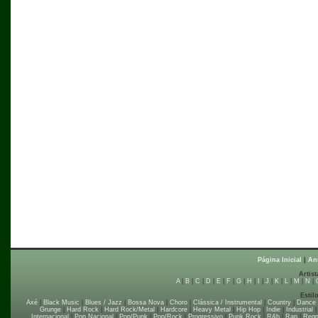
Página Inicial
|
An
Artist
A
|
B
|
C
|
D
|
E
|
F
|
G
|
H
|
I
|
J
|
K
|
L
|
M
|
N
|
Estil
Axé
|
Black Music
|
Blues / Jazz
|
Bossa Nova
|
Choro
|
Clássica / Instrumental
|
Country
|
Dance
Grunge
|
Hard Rock
|
Hard Rock/Metal
|
Hardcore
|
Heavy Metal
|
Hip Hop
|
Indie
|
Industrial
Internacional
|
Pop Nacional
|
Pop/Punk
|
Pop/Rock
|
Progressivo
|
Punk Rock
|
R&b
|
Rap
|
Regg