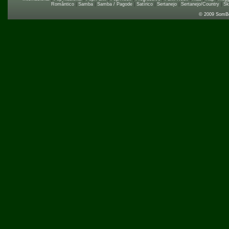
Romântico
|
Samba
|
Samba / Pagode
|
Satírico
|
Sertanejo
|
Sertanejo/Country
|
Sk
© 2009 SomB