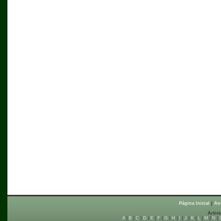
Página Inicial
|
An
Artist
A
|
B
|
C
|
D
|
E
|
F
|
G
|
H
|
I
|
J
|
K
|
L
|
M
|
N
|