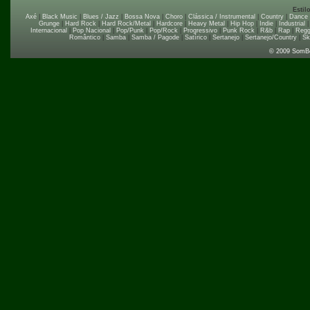
Estil
Axé
|
Black Music
|
Blues / Jazz
|
Bossa Nova
|
Choro
|
Clássica / Instrumental
|
Country
|
Dance
Grunge
|
Hard Rock
|
Hard Rock/Metal
|
Hardcore
|
Heavy Metal
|
Hip Hop
|
Indie
|
Industrial
Internacional
|
Pop Nacional
|
Pop/Punk
|
Pop/Rock
|
Progressivo
|
Punk Rock
|
R&b
|
Rap
|
Regg
Romântico
|
Samba
|
Samba / Pagode
|
Satírico
|
Sertanejo
|
Sertanejo/Country
|
Sk
© 2009 SomB