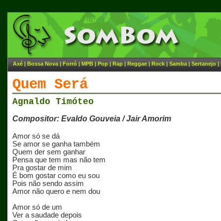
Axé
|
Bossa Nova
|
Forró
|
MPB
|
Pop
|
Rap
|
Reggae
|
Rock
|
Samba
|
Sertanejo
|
Quem Será
Agnaldo Timóteo
Compositor: Evaldo Gouveia / Jair Amorim
Amor só se dá
Se amor se ganha também
Quem der sem ganhar
Pensa que tem mas não tem
Pra gostar de mim
É bom gostar como eu sou
Pois não sendo assim
Amor não quero e nem dou
Amor só de um
Ver a saudade depois