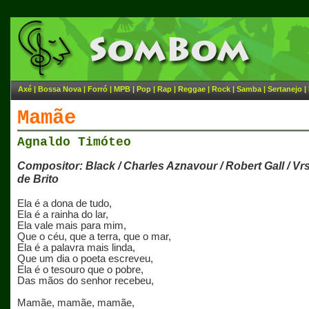
Axé
|
Bossa Nova
|
Forró
|
MPB
|
Pop
|
Rap
|
Reggae
|
Rock
|
Samba
|
Sertanejo
|
Mamãe
Agnaldo Timóteo
Compositor: Black / Charles Aznavour / Robert Gall / Vr
de Brito
Ela é a dona de tudo,
Ela é a rainha do lar,
Ela vale mais para mim,
Que o céu, que a terra, que o mar,
Ela é a palavra mais linda,
Que um dia o poeta escreveu,
Ela é o tesouro que o pobre,
Das mãos do senhor recebeu,
Mamãe, mamãe, mamãe,