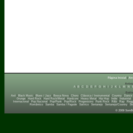
Página Inicial
|
An
Artist
A
|
B
|
C
|
D
|
E
|
F
|
G
|
H
|
I
|
J
|
K
|
L
|
M
|
N
|
Estil
Axé
|
Black Music
|
Blues / Jazz
|
Bossa Nova
|
Choro
|
Clássica / Instrumental
|
Country
|
Dance
Grunge
|
Hard Rock
|
Hard Rock/Metal
|
Hardcore
|
Heavy Metal
|
Hip Hop
|
Indie
|
Industrial
Internacional
|
Pop Nacional
|
Pop/Punk
|
Pop/Rock
|
Progressivo
|
Punk Rock
|
R&b
|
Rap
|
Regg
Romântico
|
Samba
|
Samba / Pagode
|
Satírico
|
Sertanejo
|
Sertanejo/Country
|
Sk
© 2009 SomB