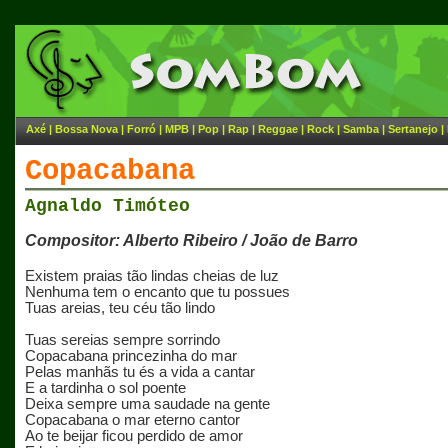
Axé
|
Bossa Nova
|
Forró
|
MPB
|
Pop
|
Rap
|
Reggae
|
Rock
|
Samba
|
Sertanejo
|
Copacabana
Agnaldo Timóteo
Compositor: Alberto Ribeiro / João de Barro
Existem praias tão lindas cheias de luz
Nenhuma tem o encanto que tu possues
Tuas areias, teu céu tão lindo
Tuas sereias sempre sorrindo
Copacabana princezinha do mar
Pelas manhãs tu és a vida a cantar
E a tardinha o sol poente
Deixa sempre uma saudade na gente
Copacabana o mar eterno cantor
Ao te beijar ficou perdido de amor