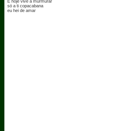
E hoje vive a murmurar
só a ti copacabana
eu hei de amar