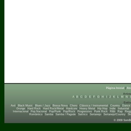
Página Inicial
|
An
Artist
A
|
B
|
C
|
D
|
E
|
F
|
G
|
H
|
I
|
J
|
K
|
L
|
M
|
N
|
Estil
Axé
|
Black Music
|
Blues / Jazz
|
Bossa Nova
|
Choro
|
Clássica / Instrumental
|
Country
|
Dance
Grunge
|
Hard Rock
|
Hard Rock/Metal
|
Hardcore
|
Heavy Metal
|
Hip Hop
|
Indie
|
Industrial
Internacional
|
Pop Nacional
|
Pop/Punk
|
Pop/Rock
|
Progressivo
|
Punk Rock
|
R&b
|
Rap
|
Regg
Romântico
|
Samba
|
Samba / Pagode
|
Satírico
|
Sertanejo
|
Sertanejo/Country
|
Sk
© 2009 SomB