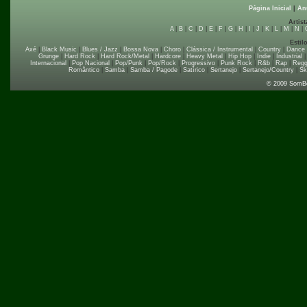
Página Inicial
|
An
Artist
A
|
B
|
C
|
D
|
E
|
F
|
G
|
H
|
I
|
J
|
K
|
L
|
M
|
N
|
Estil
Axé
|
Black Music
|
Blues / Jazz
|
Bossa Nova
|
Choro
|
Clássica / Instrumental
|
Country
|
Dance
Grunge
|
Hard Rock
|
Hard Rock/Metal
|
Hardcore
|
Heavy Metal
|
Hip Hop
|
Indie
|
Industrial
Internacional
|
Pop Nacional
|
Pop/Punk
|
Pop/Rock
|
Progressivo
|
Punk Rock
|
R&b
|
Rap
|
Regg
Romântico
|
Samba
|
Samba / Pagode
|
Satírico
|
Sertanejo
|
Sertanejo/Country
|
Sk
© 2009 SomB