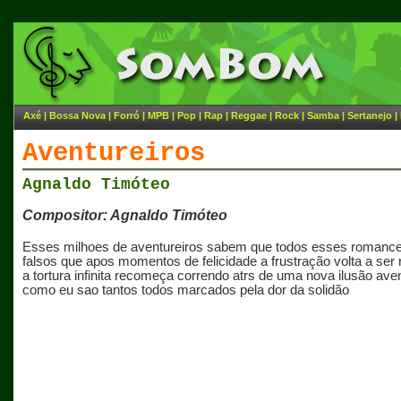
Axé
|
Bossa Nova
|
Forró
|
MPB
|
Pop
|
Rap
|
Reggae
|
Rock
|
Samba
|
Sertanejo
|
Aventureiros
Agnaldo Timóteo
Compositor: Agnaldo Timóteo
Esses milhoes de aventureiros sabem que todos esses romanc
falsos que apos momentos de felicidade a frustração volta a ser 
a tortura infinita recomeça correndo atrs de uma nova ilusão ave
como eu sao tantos todos marcados pela dor da solidão