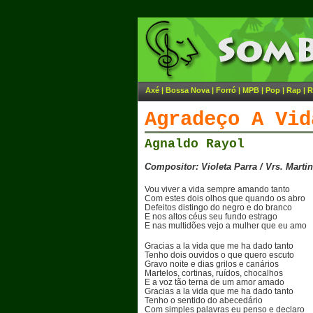
Axé
|
Bossa Nova
|
Forró
|
MPB
|
Pop
|
Rap
|
R
Agradeço A Vid
Agnaldo Rayol
Compositor: Violeta Parra / Vrs. Marti
Vou viver a vida sempre amando tanto
Com estes dois olhos que quando os abro
Defeitos distingo do negro e do branco
E nos altos céus seu fundo estrago
E nas multidões vejo a mulher que eu amo
Gracias a la vida que me ha dado tanto
Tenho dois ouvidos o que quero escuto
Gravo noite e dias grilos e canários
Martelos, cortinas, ruídos, chocalhos
E a voz tão terna de um amor amado
Gracias a la vida que me ha dado tanto
Tenho o sentido do abecedário
Com simples palavras eu penso e declaro