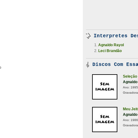
Interpretes De
Agnaldo Rayol
Leci Brandão
Discos Com Essa
o
Seleção 
Agnaldo
Ano:
1995
Gravadora
Meu Jei
Agnaldo
Ano:
1986
Gravadora