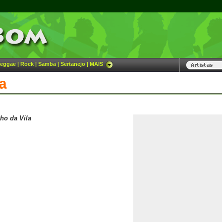
eggae
|
Rock
|
Samba
|
Sertanejo
|
MAIS
a
nho da Vila