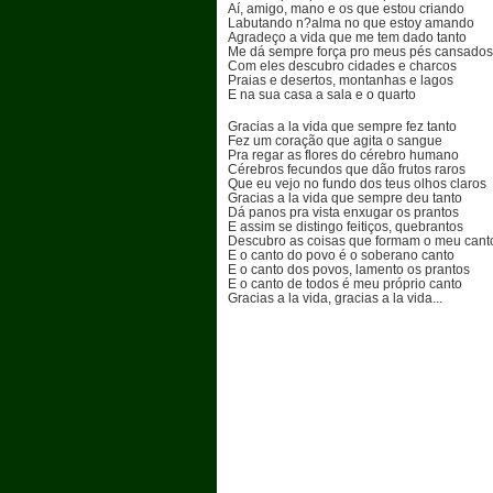
Aí, amigo, mano e os que estou criando
Labutando n?alma no que estoy amando
Agradeço a vida que me tem dado tanto
Me dá sempre força pro meus pés cansados
Com eles descubro cidades e charcos
Praias e desertos, montanhas e lagos
E na sua casa a sala e o quarto
Gracias a la vida que sempre fez tanto
Fez um coração que agita o sangue
Pra regar as flores do cérebro humano
Cérebros fecundos que dão frutos raros
Que eu vejo no fundo dos teus olhos claros
Gracias a la vida que sempre deu tanto
Dá panos pra vista enxugar os prantos
E assim se distingo feitiços, quebrantos
Descubro as coisas que formam o meu cant
E o canto do povo é o soberano canto
E o canto dos povos, lamento os prantos
E o canto de todos é meu próprio canto
Gracias a la vida, gracias a la vida...