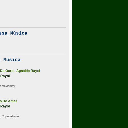
ssa Música
 Música
De Ouro - Agnaldo Rayol
 Rayol
:
Movieplay
to De Amar
 Rayol
:
Copacabana