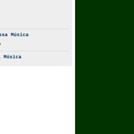
ssa Música
a
 Música