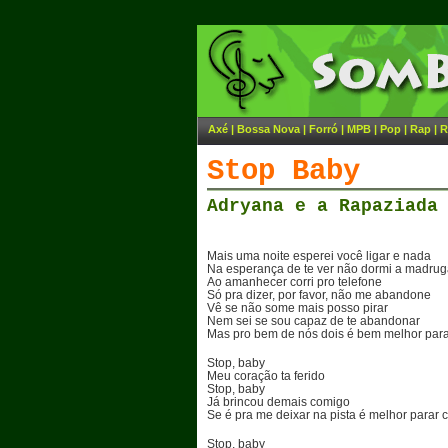
Axé
|
Bossa Nova
|
Forró
|
MPB
|
Pop
|
Rap
|
R
Stop Baby
Adryana e a Rapaziada
Mais uma noite esperei você ligar e nada
Na esperança de te ver não dormi a madru
Ao amanhecer corri pro telefone
Só pra dizer, por favor, não me abandone
Vê se não some mais posso pirar
Nem sei se sou capaz de te abandonar
Mas pro bem de nós dois é bem melhor par
Stop, baby
Meu coração ta ferido
Stop, baby
Já brincou demais comigo
Se é pra me deixar na pista é melhor parar 
Stop, baby