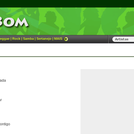
eggae
|
Rock
|
Samba
|
Sertanejo
|
MAIS
gada
ar
contigo