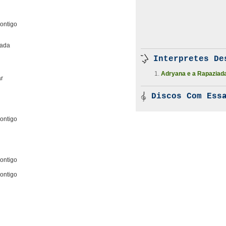
contigo
gada
Interpretes De
Adryana e a Rapaziad
ar
Discos Com Essa
contigo
contigo
contigo