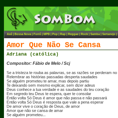
Axé
|
Bossa Nova
|
Forró
|
MPB
|
Pop
|
Rap
|
Reggae
|
Rock
|
Samba
|
Sertanejo
|
Amor Que Não Se Cansa
Adriana (católica)
Compositor: Fábio de Melo / Scj
Se a tristeza te rouba as palavras, se as razões se perderam n
Relembrar as histórias passadas desperta saudades
Se alguém prometeu te amar, mas depois partiu
Te deixando sem mesmo explicar, sem dizer adeus
Deus conhece a tua verdade e as saudades do teu coração
Em segredo teu Deus te espera, quer te consolar
Então volta Só Deus é amor que não passa e não passará
Então volta Só Deus é resposta que vale a pena esperar
De amor vive o coração de Deus, de amor
Amor que não se cansa de amar
Se alguém prometeu...