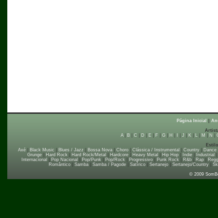
Página Inicial
|
An
Artist
A
|
B
|
C
|
D
|
E
|
F
|
G
|
H
|
I
|
J
|
K
|
L
|
M
|
N
|
Estil
Axé
|
Black Music
|
Blues / Jazz
|
Bossa Nova
|
Choro
|
Clássica / Instrumental
|
Country
|
Dance
Grunge
|
Hard Rock
|
Hard Rock/Metal
|
Hardcore
|
Heavy Metal
|
Hip Hop
|
Indie
|
Industrial
Internacional
|
Pop Nacional
|
Pop/Punk
|
Pop/Rock
|
Progressivo
|
Punk Rock
|
R&b
|
Rap
|
Regg
Romântico
|
Samba
|
Samba / Pagode
|
Satírico
|
Sertanejo
|
Sertanejo/Country
|
Sk
© 2009 SomB