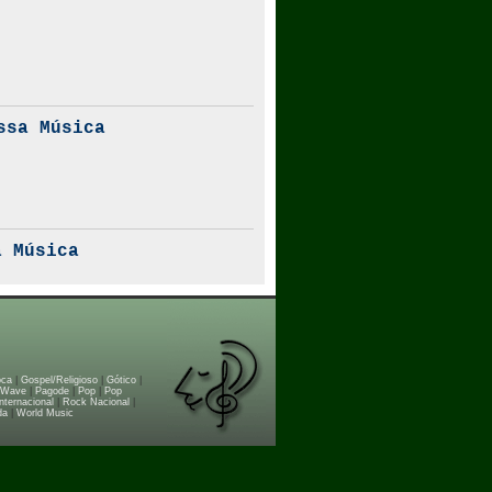
ssa Música
 Música
oca
|
Gospel/Religioso
|
Gótico
|
 Wave
|
Pagode
|
Pop
|
Pop
nternacional
|
Rock Nacional
|
da
|
World Music