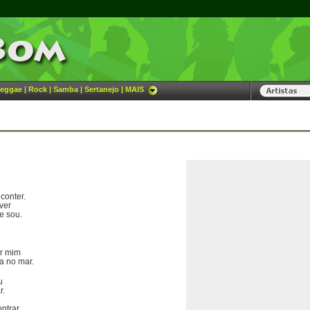
eggae
|
Rock
|
Samba
|
Sertanejo
|
MAIS
conter.
ver
e sou.
or mim
a no mar.
u
r.
ntrar.