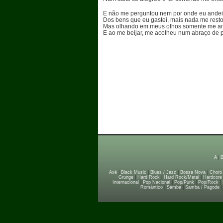
E não me perguntou nem por onde eu andei
Dos bens que eu gastei, mais nada me resto
Mas olhando em meus olhos somente me 
E ao me beijar, me acolheu num abraço de p
A
|
Axé
|
Black Music
|
Blues / Jazz
|
Bossa Nova
|
Choro
Grunge
|
Hard Rock
|
Hard Rock/Metal
|
Hardcore
Internacional
|
Pop Nacional
|
Pop/Punk
|
Pop/Rock
|
Romântico
|
Samba
|
Samba / Pagode