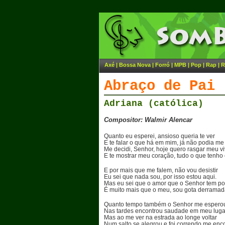
Axé
|
Bossa Nova
|
Forró
|
MPB
|
Pop
|
Rap
|
R
Abraço de Pai
Adriana (católica)
Compositor: Walmir Alencar
Quanto eu esperei, ansioso queria te ver
E te falar o que há em mim, já não podia me 
Me decidi, Senhor, hoje quero rasgar meu vi
E te mostrar meu coração, tudo o que tenho 
E por mais que me falem, não vou desistir
Eu sei que nada sou, por isso estou aqui.
Mas eu sei que o amor que o Senhor tem p
É muito mais que o meu, sou gota derramad
Quanto tempo também o Senhor me espero
Nas tardes encontrou saudade em meu luga
Mas ao me ver na estrada ao longe voltar
Num salto se alegrou e foi correndo me enco