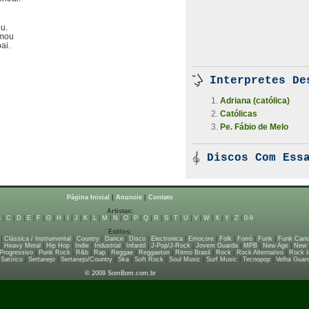
u.
amou
ai.
Interpretes De
Adriana (católica)
Católicas
Pe. Fábio de Melo
Discos Com Essa
Página Inicial
|
Anuncie
|
Contato
Artistas:
B
|
C
|
D
|
E
|
F
|
G
|
H
|
I
|
J
|
K
|
L
|
M
|
N
|
O
|
P
|
Q
|
R
|
S
|
T
|
U
|
V
|
W
|
X
|
Y
|
Z
|
0-9
Estilos:
|
Clássica / Instrumental
|
Country
|
Dance
|
Disco
|
Electronica
|
Emocore
|
Folk
|
Forró
|
Funk
|
Funk Cari
|
Heavy Metal
|
Hip Hop
|
Indie
|
Industrial
|
Infantil
|
J-Pop/J-Rock
|
Jovem Guarda
|
MPB
|
New Age
|
New
Progressivo
|
Punk Rock
|
R&b
|
Rap
|
Reggae
|
Reggaeton
|
Ritmo Brasil
|
Rock
|
Rock Alternativo
|
Rock I
|
Satírico
|
Sertanejo
|
Sertanejo/Country
|
Ska
|
Soft Rock
|
Soul Music
|
Surf Music
|
Tecnopop
|
Velha Guar
© 2009 SomBom.com.br