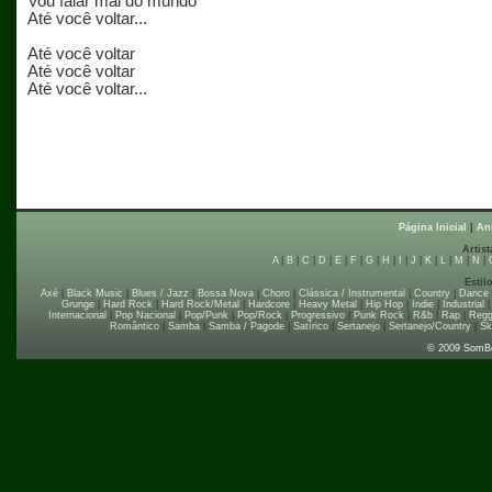
Vou falar mal do mundo
Até você voltar...
Até você voltar
Até você voltar
Até você voltar...
Página Inicial
|
An
Artist
A
|
B
|
C
|
D
|
E
|
F
|
G
|
H
|
I
|
J
|
K
|
L
|
M
|
N
|
Estil
Axé
|
Black Music
|
Blues / Jazz
|
Bossa Nova
|
Choro
|
Clássica / Instrumental
|
Country
|
Dance
Grunge
|
Hard Rock
|
Hard Rock/Metal
|
Hardcore
|
Heavy Metal
|
Hip Hop
|
Indie
|
Industrial
Internacional
|
Pop Nacional
|
Pop/Punk
|
Pop/Rock
|
Progressivo
|
Punk Rock
|
R&b
|
Rap
|
Regg
Romântico
|
Samba
|
Samba / Pagode
|
Satírico
|
Sertanejo
|
Sertanejo/Country
|
Sk
© 2009 SomB