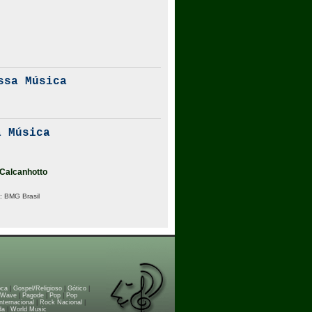
ssa Música
 Música
 Calcanhotto
:
BMG Brasil
oca
|
Gospel/Religioso
|
Gótico
|
 Wave
|
Pagode
|
Pop
|
Pop
nternacional
|
Rock Nacional
|
da
|
World Music