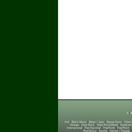
A
|
Axé
|
Black Music
|
Blues / Jazz
|
Bossa Nova
|
Choro
Grunge
|
Hard Rock
|
Hard Rock/Metal
|
Hardcore
Internacional
|
Pop Nacional
|
Pop/Punk
|
Pop/Rock
|
Romântico
|
Samba
|
Samba / Pagode