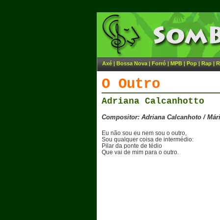
Axé
|
Bossa Nova
|
Forró
|
MPB
|
Pop
|
Rap
|
R
O Outro
Adriana Calcanhotto
Compositor: Adriana Calcanhoto / Már
Eu não sou eu nem sou o outro,
Sou qualquer coisa de intermédio:
Pilar da ponte de tédio
Que vai de mim para o outro.