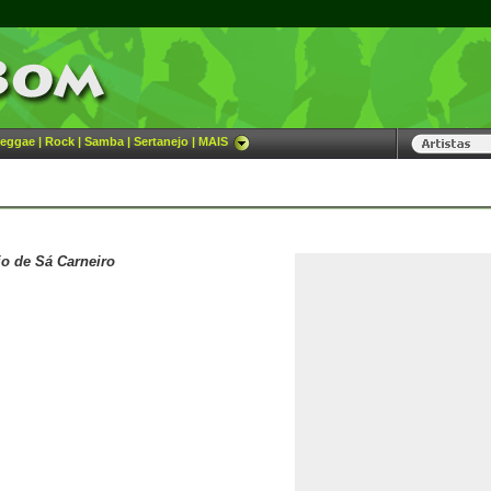
eggae
|
Rock
|
Samba
|
Sertanejo
|
MAIS
io de Sá Carneiro