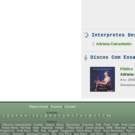
Interpretes De
Adriana Calcanhotto
Discos Com Essa
Público
Adriana
Ano:
2000
Gravadora
Página Inicial
|
Anuncie
|
Contato
Artistas:
B
|
C
|
D
|
E
|
F
|
G
|
H
|
I
|
J
|
K
|
L
|
M
|
N
|
O
|
P
|
Q
|
R
|
S
|
T
|
U
|
V
|
W
|
X
|
Y
|
Z
|
0-9
Estilos:
|
Clássica / Instrumental
|
Country
|
Dance
|
Disco
|
Electronica
|
Emocore
|
Folk
|
Forró
|
Funk
|
Funk Cari
|
Heavy Metal
|
Hip Hop
|
Indie
|
Industrial
|
Infantil
|
J-Pop/J-Rock
|
Jovem Guarda
|
MPB
|
New Age
|
New
Progressivo
|
Punk Rock
|
R&b
|
Rap
|
Reggae
|
Reggaeton
|
Ritmo Brasil
|
Rock
|
Rock Alternativo
|
Rock I
|
Satírico
|
Sertanejo
|
Sertanejo/Country
|
Ska
|
Soft Rock
|
Soul Music
|
Surf Music
|
Tecnopop
|
Velha Guar