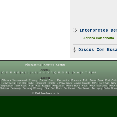
Interpretes De
Adriana Calcanhotto
Discos Com Essa
Página Inicial
|
Anuncie
|
Contato
Artistas:
B
|
C
|
D
|
E
|
F
|
G
|
H
|
I
|
J
|
K
|
L
|
M
|
N
|
O
|
P
|
Q
|
R
|
S
|
T
|
U
|
V
|
W
|
X
|
Y
|
Z
|
0-9
Estilos:
|
Clássica / Instrumental
|
Country
|
Dance
|
Disco
|
Electronica
|
Emocore
|
Folk
|
Forró
|
Funk
|
Funk Cari
|
Heavy Metal
|
Hip Hop
|
Indie
|
Industrial
|
Infantil
|
J-Pop/J-Rock
|
Jovem Guarda
|
MPB
|
New Age
|
New
Progressivo
|
Punk Rock
|
R&b
|
Rap
|
Reggae
|
Reggaeton
|
Ritmo Brasil
|
Rock
|
Rock Alternativo
|
Rock I
|
Satírico
|
Sertanejo
|
Sertanejo/Country
|
Ska
|
Soft Rock
|
Soul Music
|
Surf Music
|
Tecnopop
|
Velha Guar
© 2009 SomBom.com.br