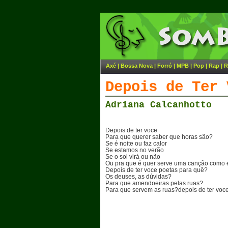
Axé
|
Bossa Nova
|
Forró
|
MPB
|
Pop
|
Rap
|
R
Depois de Ter 
Adriana Calcanhotto
Depois de ter voce
Para que querer saber que horas são?
Se é noite ou faz calor
Se estamos no verão
Se o sol virá ou não
Ou pra que é quer serve uma canção como 
Depois de ter voce poetas para quê?
Os deuses, as dúvidas?
Para que amendoeiras pelas ruas?
Para que servem as ruas?depois de ter voce