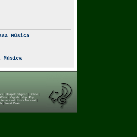
ssa Música
 Música
oca
|
Gospel/Religioso
|
Gótico
|
 Wave
|
Pagode
|
Pop
|
Pop
nternacional
|
Rock Nacional
|
da
|
World Music