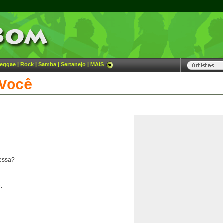
eggae
|
Rock
|
Samba
|
Sertanejo
|
MAIS
Você
essa?
.