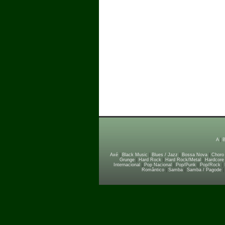
A
|
Axé
|
Black Music
|
Blues / Jazz
|
Bossa Nova
|
Choro
Grunge
|
Hard Rock
|
Hard Rock/Metal
|
Hardcore
Internacional
|
Pop Nacional
|
Pop/Punk
|
Pop/Rock
|
Romântico
|
Samba
|
Samba / Pagode