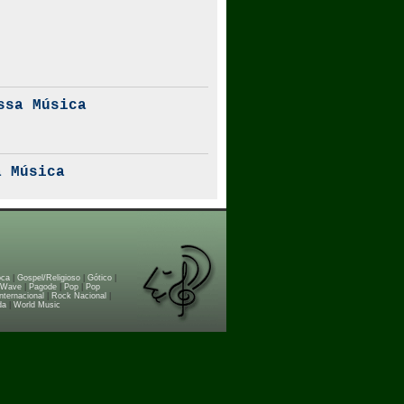
ssa Música
 Música
oca
|
Gospel/Religioso
|
Gótico
|
 Wave
|
Pagode
|
Pop
|
Pop
nternacional
|
Rock Nacional
|
da
|
World Music