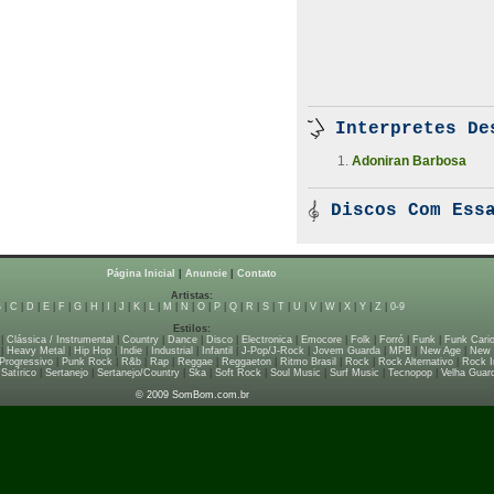
Interpretes De
Adoniran Barbosa
Discos Com Essa
Página Inicial
|
Anuncie
|
Contato
Artistas:
B
|
C
|
D
|
E
|
F
|
G
|
H
|
I
|
J
|
K
|
L
|
M
|
N
|
O
|
P
|
Q
|
R
|
S
|
T
|
U
|
V
|
W
|
X
|
Y
|
Z
|
0-9
Estilos:
|
Clássica / Instrumental
|
Country
|
Dance
|
Disco
|
Electronica
|
Emocore
|
Folk
|
Forró
|
Funk
|
Funk Cari
|
Heavy Metal
|
Hip Hop
|
Indie
|
Industrial
|
Infantil
|
J-Pop/J-Rock
|
Jovem Guarda
|
MPB
|
New Age
|
New
Progressivo
|
Punk Rock
|
R&b
|
Rap
|
Reggae
|
Reggaeton
|
Ritmo Brasil
|
Rock
|
Rock Alternativo
|
Rock I
|
Satírico
|
Sertanejo
|
Sertanejo/Country
|
Ska
|
Soft Rock
|
Soul Music
|
Surf Music
|
Tecnopop
|
Velha Guar
© 2009 SomBom.com.br