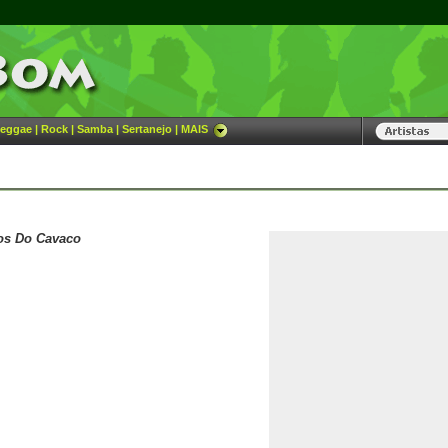
eggae
|
Rock
|
Samba
|
Sertanejo
|
MAIS
os Do Cavaco