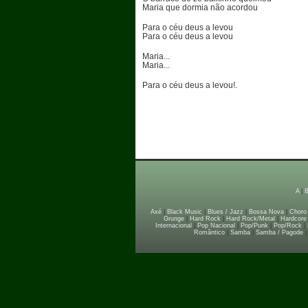
Maria que dormia não acordou
Para o céu deus a levou
Para o céu deus a levou
Maria...
Maria...
Para o céu deus a levou!.
A
|
Axé
|
Black Music
|
Blues / Jazz
|
Bossa Nova
|
Choro
Grunge
|
Hard Rock
|
Hard Rock/Metal
|
Hardcore
Internacional
|
Pop Nacional
|
Pop/Punk
|
Pop/Rock
|
Romântico
|
Samba
|
Samba / Pagode