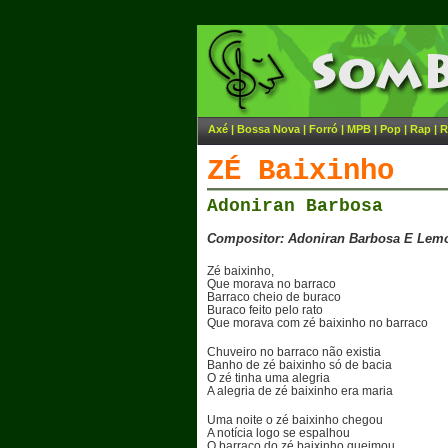
Axé
|
Bossa Nova
|
Forró
|
MPB
|
Pop
|
Rap
|
R
ZÉ Baixinho
Adoniran Barbosa
Compositor: Adoniran Barbosa E Lem
Zé baixinho,
Que morava no barraco
Barraco cheio de buraco
Buraco feito pelo rato
Que morava com zé baixinho no barraco
Chuveiro no barraco não existia
Banho de zé baixinho só de bacia
O zé tinha uma alegria
A alegria de zé baixinho era maria
Uma noite o zé baixinho chegou
A notícia logo se espalhou
O barraco do zé baixinho queimou