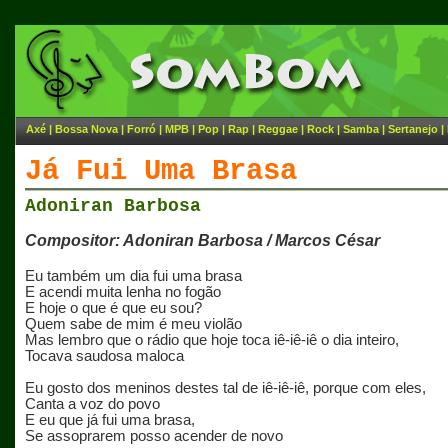
Axé
|
Bossa Nova
|
Forró
|
MPB
|
Pop
|
Rap
|
Reggae
|
Rock
|
Samba
|
Sertanejo
|
Já Fui Uma Brasa
Adoniran Barbosa
Compositor: Adoniran Barbosa / Marcos César
Eu também um dia fui uma brasa
E acendi muita lenha no fogão
E hoje o que é que eu sou?
Quem sabe de mim é meu violão
Mas lembro que o rádio que hoje toca iê-iê-iê o dia inteiro,
Tocava saudosa maloca
Eu gosto dos meninos destes tal de iê-iê-iê, porque com eles,
Canta a voz do povo
E eu que já fui uma brasa,
Se assoprarem posso acender de novo