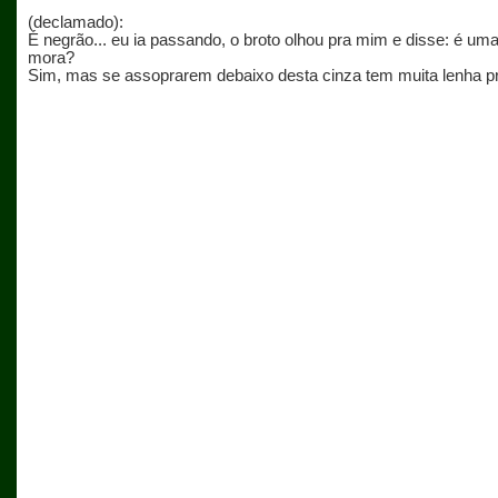
(declamado):
É negrão... eu ia passando, o broto olhou pra mim e disse: é uma
mora?
Sim, mas se assoprarem debaixo desta cinza tem muita lenha pr