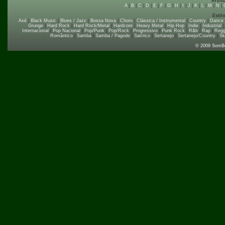
Artist
A
|
B
|
C
|
D
|
E
|
F
|
G
|
H
|
I
|
J
|
K
|
L
|
M
|
N
|
Estil
Axé
|
Black Music
|
Blues / Jazz
|
Bossa Nova
|
Choro
|
Clássica / Instrumental
|
Country
|
Dance
Grunge
|
Hard Rock
|
Hard Rock/Metal
|
Hardcore
|
Heavy Metal
|
Hip Hop
|
Indie
|
Industrial
Internacional
|
Pop Nacional
|
Pop/Punk
|
Pop/Rock
|
Progressivo
|
Punk Rock
|
R&b
|
Rap
|
Regg
Romântico
|
Samba
|
Samba / Pagode
|
Satírico
|
Sertanejo
|
Sertanejo/Country
|
Sk
© 2009 SomB