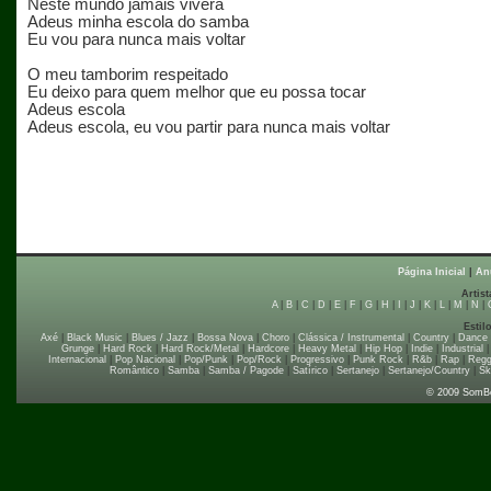
Neste mundo jamais viverá
Adeus minha escola do samba
Eu vou para nunca mais voltar
O meu tamborim respeitado
Eu deixo para quem melhor que eu possa tocar
Adeus escola
Adeus escola, eu vou partir para nunca mais voltar
Página Inicial
|
An
Artist
A
|
B
|
C
|
D
|
E
|
F
|
G
|
H
|
I
|
J
|
K
|
L
|
M
|
N
|
Estil
Axé
|
Black Music
|
Blues / Jazz
|
Bossa Nova
|
Choro
|
Clássica / Instrumental
|
Country
|
Dance
Grunge
|
Hard Rock
|
Hard Rock/Metal
|
Hardcore
|
Heavy Metal
|
Hip Hop
|
Indie
|
Industrial
Internacional
|
Pop Nacional
|
Pop/Punk
|
Pop/Rock
|
Progressivo
|
Punk Rock
|
R&b
|
Rap
|
Regg
Romântico
|
Samba
|
Samba / Pagode
|
Satírico
|
Sertanejo
|
Sertanejo/Country
|
Sk
© 2009 SomB