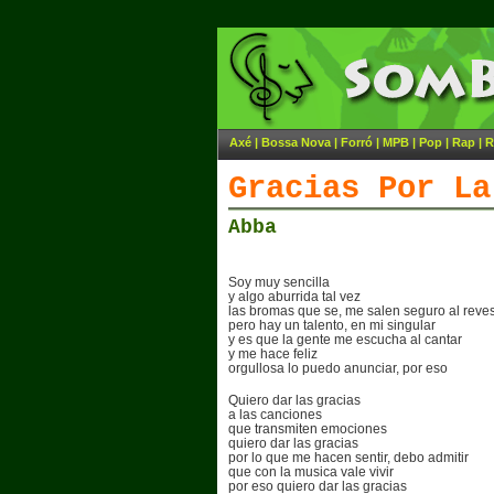
Axé
|
Bossa Nova
|
Forró
|
MPB
|
Pop
|
Rap
|
R
Gracias Por La
Abba
Soy muy sencilla
y algo aburrida tal vez
las bromas que se, me salen seguro al reve
pero hay un talento, en mi singular
y es que la gente me escucha al cantar
y me hace feliz
orgullosa lo puedo anunciar, por eso
Quiero dar las gracias
a las canciones
que transmiten emociones
quiero dar las gracias
por lo que me hacen sentir, debo admitir
que con la musica vale vivir
por eso quiero dar las gracias