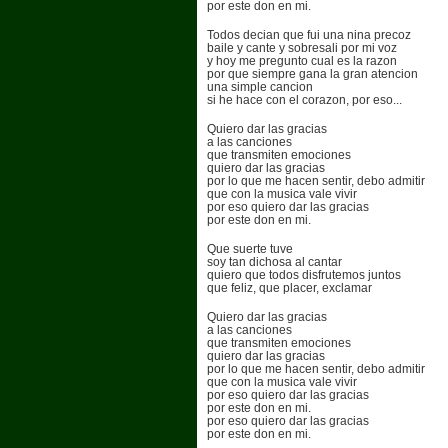
por este don en mi.
Todos decian que fui una nina precoz
baile y cante y sobresali por mi voz
y hoy me pregunto cual es la razon
por que siempre gana la gran atencion
una simple cancion
si he hace con el corazon, por eso...
Quiero dar las gracias
a las canciones
que transmiten emociones
quiero dar las gracias
por lo que me hacen sentir, debo admitir
que con la musica vale vivir
por eso quiero dar las gracias
por este don en mi.
Que suerte tuve
soy tan dichosa al cantar
quiero que todos disfrutemos juntos
que feliz, que placer, exclamar
Quiero dar las gracias
a las canciones
que transmiten emociones
quiero dar las gracias
por lo que me hacen sentir, debo admitir
que con la musica vale vivir
por eso quiero dar las gracias
por este don en mi.
por eso quiero dar las gracias
por este don en mi.