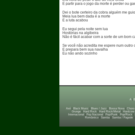
E partir para o jogo da morte é perder ou g
Dei o bote certeiro da cobra alguém me gui
Meia lua bem dada é a morte
E a luta acabou
Eu segui pela noite sem lua
Hostórias na algibeira
Não é fácil acabar com a sorte de um bom c
Se você não acredita me espere num outro
E prepara bem sua navalha
Eu não ando sozinho
A
|
Axé
|
Black Music
|
Blues / Jazz
|
Bossa Nova
|
Choro
Grunge
|
Hard Rock
|
Hard Rock/Metal
|
Hardcore
Internacional
|
Pop Nacional
|
Pop/Punk
|
Pop/Rock
|
Romântico
|
Samba
|
Samba / Pagode