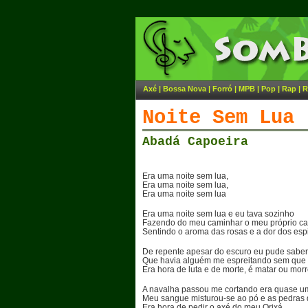
Axé
|
Bossa Nova
|
Forró
|
MPB
|
Pop
|
Rap
|
R
Noite Sem Lua
Abadá Capoeira
Era uma noite sem lua,
Era uma noite sem lua,
Era uma noite sem lua
Era uma noite sem lua e eu tava sozinho
Fazendo do meu caminhar o meu próprio c
Sentindo o aroma das rosas e a dor dos es
De repente apesar do escuro eu pude saber
Que havia alguém me espreitando sem que
Era hora de luta e de morte, é matar ou morr
A navalha passou me cortando era quase u
Meu sangue misturou-se ao pó e as pedras
Era hora de pedir o axé do meu Orixá