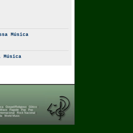
ssa Música
 Música
oca
|
Gospel/Religioso
|
Gótico
|
 Wave
|
Pagode
|
Pop
|
Pop
nternacional
|
Rock Nacional
|
da
|
World Music