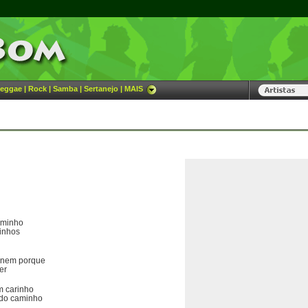
eggae
|
Rock
|
Samba
|
Sertanejo
|
MAIS
aminho
pinhos
 nem porque
er
m carinho
 do caminho