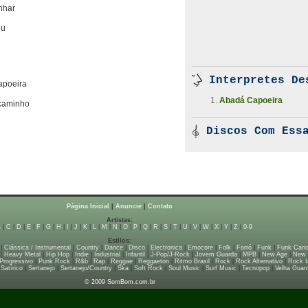
anhar
ou
Interpretes De
apoeira
Abadá Capoeira
 caminho
Discos Com Essa
Página Inicial
|
Anuncie
|
Contato
Artistas:
B
|
C
|
D
|
E
|
F
|
G
|
H
|
I
|
J
|
K
|
L
|
M
|
N
|
O
|
P
|
Q
|
R
|
S
|
T
|
U
|
V
|
W
|
X
|
Y
|
Z
|
0-9
Estilos:
|
Clássica / Instrumental
|
Country
|
Dance
|
Disco
|
Electronica
|
Emocore
|
Folk
|
Forró
|
Funk
|
Funk Cari
|
Heavy Metal
|
Hip Hop
|
Indie
|
Industrial
|
Infantil
|
J-Pop/J-Rock
|
Jovem Guarda
|
MPB
|
New Age
|
New
Progressivo
|
Punk Rock
|
R&b
|
Rap
|
Reggae
|
Reggaeton
|
Ritmo Brasil
|
Rock
|
Rock Alternativo
|
Rock I
|
Satírico
|
Sertanejo
|
Sertanejo/Country
|
Ska
|
Soft Rock
|
Soul Music
|
Surf Music
|
Tecnopop
|
Velha Guar
© 2009 SomBom.com.br