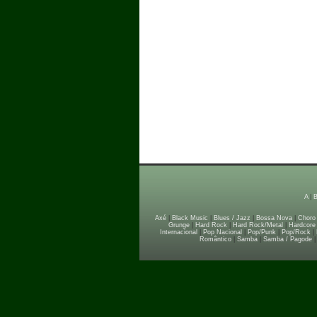
A
|
Axé
|
Black Music
|
Blues / Jazz
|
Bossa Nova
|
Choro
Grunge
|
Hard Rock
|
Hard Rock/Metal
|
Hardcore
Internacional
|
Pop Nacional
|
Pop/Punk
|
Pop/Rock
|
Romântico
|
Samba
|
Samba / Pagode