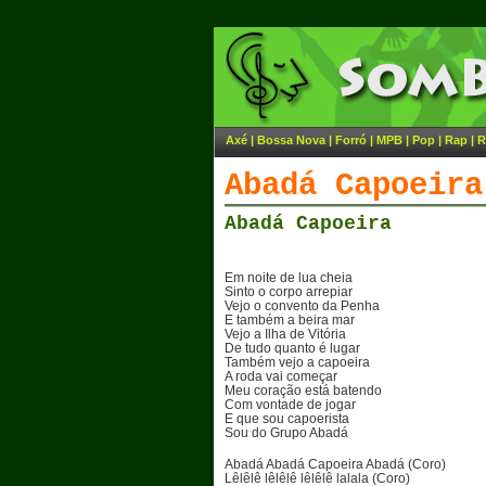
Axé
|
Bossa Nova
|
Forró
|
MPB
|
Pop
|
Rap
|
R
Abadá Capoeira
Abadá Capoeira
Em noite de lua cheia
Sinto o corpo arrepiar
Vejo o convento da Penha
E também a beira mar
Vejo a Ilha de Vitória
De tudo quanto é lugar
Também vejo a capoeira
A roda vai começar
Meu coração está batendo
Com vontade de jogar
E que sou capoerista
Sou do Grupo Abadá
Abadá Abadá Capoeira Abadá (Coro)
Lêlêlê lêlêlê lêlêlê lalala (Coro)