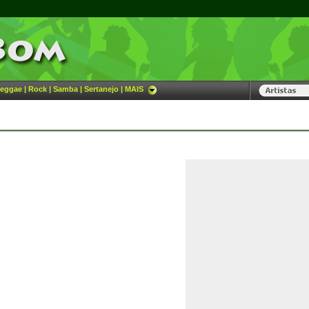
eggae
|
Rock
|
Samba
|
Sertanejo
|
MAIS