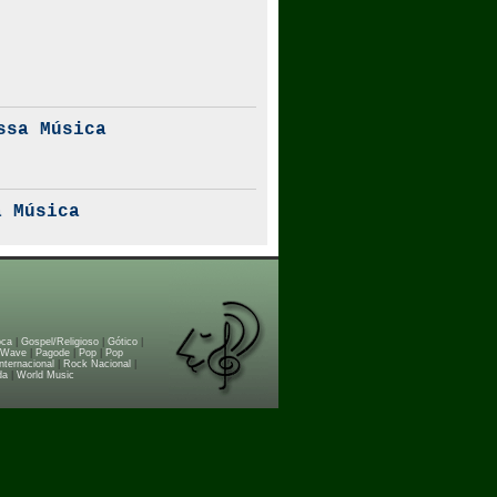
ssa Música
 Música
oca
|
Gospel/Religioso
|
Gótico
|
 Wave
|
Pagode
|
Pop
|
Pop
nternacional
|
Rock Nacional
|
da
|
World Music