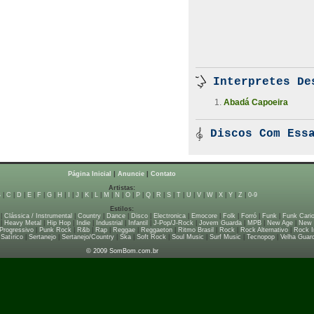
Interpretes De
Abadá Capoeira
Discos Com Essa
Página Inicial
|
Anuncie
|
Contato
Artistas:
B
|
C
|
D
|
E
|
F
|
G
|
H
|
I
|
J
|
K
|
L
|
M
|
N
|
O
|
P
|
Q
|
R
|
S
|
T
|
U
|
V
|
W
|
X
|
Y
|
Z
|
0-9
Estilos:
|
Clássica / Instrumental
|
Country
|
Dance
|
Disco
|
Electronica
|
Emocore
|
Folk
|
Forró
|
Funk
|
Funk Cari
|
Heavy Metal
|
Hip Hop
|
Indie
|
Industrial
|
Infantil
|
J-Pop/J-Rock
|
Jovem Guarda
|
MPB
|
New Age
|
New
Progressivo
|
Punk Rock
|
R&b
|
Rap
|
Reggae
|
Reggaeton
|
Ritmo Brasil
|
Rock
|
Rock Alternativo
|
Rock I
|
Satírico
|
Sertanejo
|
Sertanejo/Country
|
Ska
|
Soft Rock
|
Soul Music
|
Surf Music
|
Tecnopop
|
Velha Guar
© 2009 SomBom.com.br