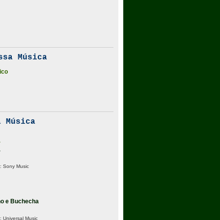
ssa Música
ico
 Música
a
a
:
Sony Music
ho e Buchecha
:
Universal Music