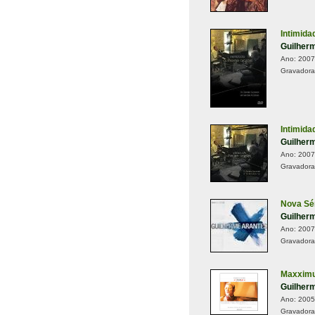
Intimida
Guilher
Ano:
2007
Gravadora
Intimida
Guilher
Ano:
2007
Gravadora
Nova Sé
Guilher
Ano:
2007
Gravadora
Maxxim
Guilher
Ano:
2005
Gravadora