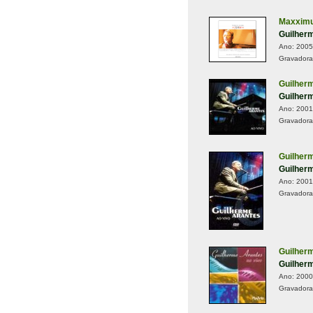
Maxxim
Guilher
Ano:
2005
Gravadora
Guilher
Guilher
Ano:
2001
Gravadora
Guilher
Guilher
Ano:
2001
Gravadora
Guilher
Guilher
Ano:
2000
Gravadora