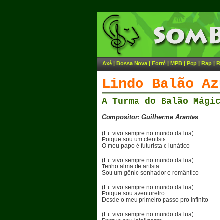
Axé
|
Bossa Nova
|
Forró
|
MPB
|
Pop
|
Rap
|
R
Lindo Balão Az
A Turma do Balão Mági
Compositor: Guilherme Arantes
(Eu vivo sempre no mundo da lua)
Porque sou um cientista
O meu papo é futurista é lunático
(Eu vivo sempre no mundo da lua)
Tenho alma de artista
Sou um gênio sonhador e romântico
(Eu vivo sempre no mundo da lua)
Porque sou aventureiro
Desde o meu primeiro passo pro infinito
(Eu vivo sempre no mundo da lua)