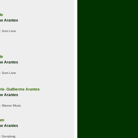
de
me Arantes
:
Som Livre
de
me Arantes
:
Som Livre
rie- Guilherme Arantes
me Arantes
:
Warner Music
um
me Arantes
:
Sonybmg