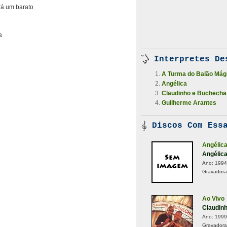
rá um barato
a
Interpretes De
A Turma do Balão Mág
Angélica
Claudinho e Buchecha
Guilherme Arantes
Discos Com Essa
Angélic
Angélic
Ano:
1994
Gravadora
Ao Vivo
Claudin
Ano:
1999
Gravadora