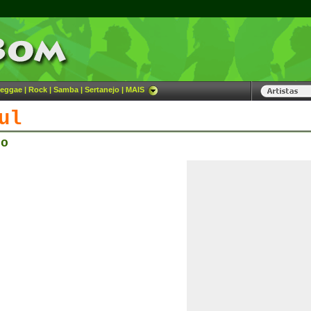
eggae
|
Rock
|
Samba
|
Sertanejo
|
MAIS
ul
co