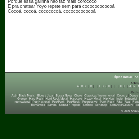
Porque essa galinha não faz mais corococó
E pra chatear Yoyo repete sem pará cocococococoá
Cocoá, cocoá, cocococoá, cocococococoá
Página Inicial
|
An
Artist
A
|
B
|
C
|
D
|
E
|
F
|
G
|
H
|
I
|
J
|
K
|
L
|
M
|
N
|
Estil
Axé
|
Black Music
|
Blues / Jazz
|
Bossa Nova
|
Choro
|
Clássica / Instrumental
|
Country
|
Dance
Grunge
|
Hard Rock
|
Hard Rock/Metal
|
Hardcore
|
Heavy Metal
|
Hip Hop
|
Indie
|
Industrial
Internacional
|
Pop Nacional
|
Pop/Punk
|
Pop/Rock
|
Progressivo
|
Punk Rock
|
R&b
|
Rap
|
Regg
Romântico
|
Samba
|
Samba / Pagode
|
Satírico
|
Sertanejo
|
Sertanejo/Country
|
Sk
© 2009 SomB