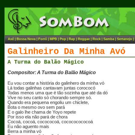
Axé
|
Bossa Nova
|
Forró
|
MPB
|
Pop
|
Rap
|
Reggae
|
Rock
|
Samba
|
Sertanejo
|
Galinheiro Da Minha Avó
A Turma do Balão Mágico
Compositor: A Turma do Balão Mágico
Eu vou contar a história do galinhero da minha vó
Lá todas galinhas cantavam juntas corococó
Todas menos uma que é tão sozinha que até da dó
Vive no seu canto só chorando sempre só.
Quando era pequena engoliu um chiclete,
Bota o mesmo ovo sem pará
E o galo lhe chama de Yoyo repete
Por isso ela não pará de chora
Cocoá, cocoá, cocococoá, cocococococoá
Eu não aguento mais
Berra a minha vó