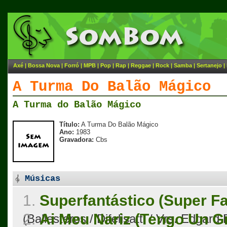
Axé
|
Bossa Nova
|
Forró
|
MPB
|
Pop
|
Rap
|
Reggae
|
Rock
|
Samba
|
Sertanejo
|
A Turma Do Balão Mágico
A Turma do Balão Mágico
Título:
A Turma Do Balão Mágico
Ano:
1983
Gravadora:
Cbs
Músicas
1.
Superfantástico (Super Fa
2.
Ai Meu Nariz (Tengo Un G
(Ballesteros / Difelisatti / Vrs. Edgar