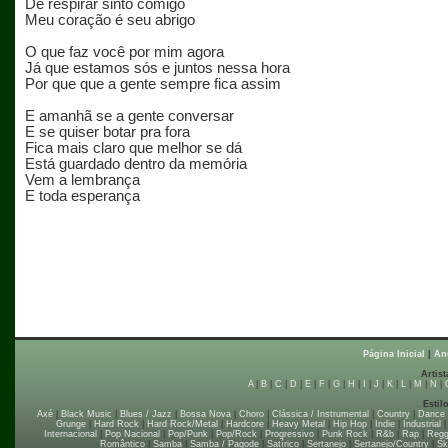
De respirar sinto comigo
Meu coração é seu abrigo
O que faz você por mim agora
Já que estamos sós e juntos nessa hora
Por que que a gente sempre fica assim
E amanhã se a gente conversar
E se quiser botar pra fora
Fica mais claro que melhor se dá
Está guardado dentro da memória
Vem a lembrança
E toda esperança
Página Inicial
|
An
Artist
A
|
B
|
C
|
D
|
E
|
F
|
G
|
H
|
I
|
J
|
K
|
L
|
M
|
N
|
Estil
Axé
|
Black Music
|
Blues / Jazz
|
Bossa Nova
|
Choro
|
Clássica / Instrumental
|
Country
|
Dance
Grunge
|
Hard Rock
|
Hard Rock/Metal
|
Hardcore
|
Heavy Metal
|
Hip Hop
|
Indie
|
Industrial
Internacional
|
Pop Nacional
|
Pop/Punk
|
Pop/Rock
|
Progressivo
|
Punk Rock
|
R&b
|
Rap
|
Regg
Romântico
|
Samba
|
Samba / Pagode
|
Satírico
|
Sertanejo
|
Sertanejo/Country
|
Sk