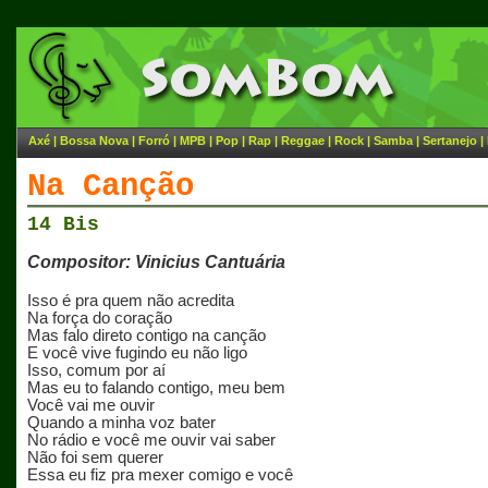
Axé
|
Bossa Nova
|
Forró
|
MPB
|
Pop
|
Rap
|
Reggae
|
Rock
|
Samba
|
Sertanejo
|
Na Canção
14 Bis
Compositor: Vinicius Cantuária
Isso é pra quem não acredita
Na força do coração
Mas falo direto contigo na canção
E você vive fugindo eu não ligo
Isso, comum por aí
Mas eu to falando contigo, meu bem
Você vai me ouvir
Quando a minha voz bater
No rádio e você me ouvir vai saber
Não foi sem querer
Essa eu fiz pra mexer comigo e você