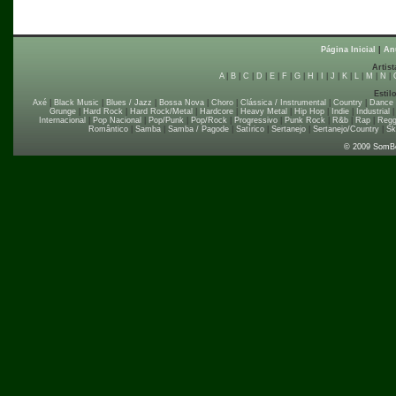
Página Inicial
|
An
Artist
A
|
B
|
C
|
D
|
E
|
F
|
G
|
H
|
I
|
J
|
K
|
L
|
M
|
N
|
Estil
Axé
|
Black Music
|
Blues / Jazz
|
Bossa Nova
|
Choro
|
Clássica / Instrumental
|
Country
|
Dance
Grunge
|
Hard Rock
|
Hard Rock/Metal
|
Hardcore
|
Heavy Metal
|
Hip Hop
|
Indie
|
Industrial
Internacional
|
Pop Nacional
|
Pop/Punk
|
Pop/Rock
|
Progressivo
|
Punk Rock
|
R&b
|
Rap
|
Regg
Romântico
|
Samba
|
Samba / Pagode
|
Satírico
|
Sertanejo
|
Sertanejo/Country
|
Sk
© 2009 SomB